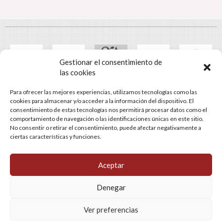
Gestionar el consentimiento de
las cookies
Para ofrecer las mejores experiencias, utilizamos tecnologías como las
© Gestomart Assessors
cookies para almacenar y/o acceder a la información del dispositivo. El
consentimiento de estas tecnologías nos permitirá procesar datos como el
C/ Castaños, 121-123. 08302 Mataró (Barcelona) | Tel: 93 741 25
comportamiento de navegación o las identificaciones únicas en este sitio.
80. Fax: 93 757 30 27 | LUN-JUE: 8:30h-18:00h, VIE: 8:00h-15:00h
No consentir o retirar el consentimiento, puede afectar negativamente a
ciertas características y funciones.
Aviso legal
Política de cookies
Política de privacidad
Política de redes sociales
Aceptar
Denegar
Copyright © 2026
Gestomart Assessors | Gestoría en Mataró
Ver preferencias