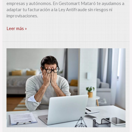
empresas y autónomos. En Gestomart Mataró te ayudamos a
adaptar tu facturación a la Ley Antifraude sin riesgos ni
improvisaciones.
Leer más »
Desconcierto
entre
empresas
y
profesionales
por
la
prórroga
de
Verifactu
a
última
hora