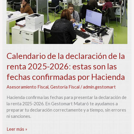
renta
2025-
2026:
estas
son
las
fechas
confirmadas
por
Calendario de la declaración de la
Hacienda
renta 2025-2026: estas son las
fechas confirmadas por Hacienda
Asesoramiento Fiscal
,
Gestoría Fiscal
/
admin.gestomart
Hacienda confirma las fechas para presentar la declaración de
la renta 2025-2026. En Gestomart Mataró te ayudamos a
preparar tu declaración correctamente y a tiempo, sin errores
ni sanciones.
Leer más »