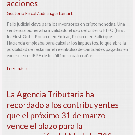
acciones
Gestoría Fiscal
/
admin.gestomart
Fallo judicial clave para los inversores en criptomonedas. Una
sentencia pionera ha invalidado el uso del criterio FIFO (First
In, First Out – Primero en Entrar, Primero en Salir) que
Hacienda empleaba para calcular los impuestos, lo que abre la
posibilidad de reclamar el reembolso de cantidades pagadas en
exceso en el IRPF de los últimos cuatro años.
Leer más »
La
La Agencia Tributaria ha
Agencia
recordado a los contribuyentes
Tributaria
ha
que el próximo 31 de marzo
recordado
a
vence el plazo para la
los