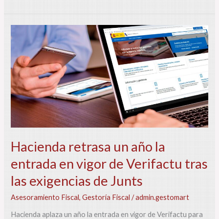
Hacienda
retrasa
un
año
la
entrada
en
vigor
de
Verifactu
tras
las
Hacienda retrasa un año la
exigencias
entrada en vigor de Verifactu tras
de
Junts
las exigencias de Junts
Asesoramiento Fiscal
,
Gestoría Fiscal
/
admin.gestomart
Hacienda aplaza un año la entrada en vigor de Verifactu para