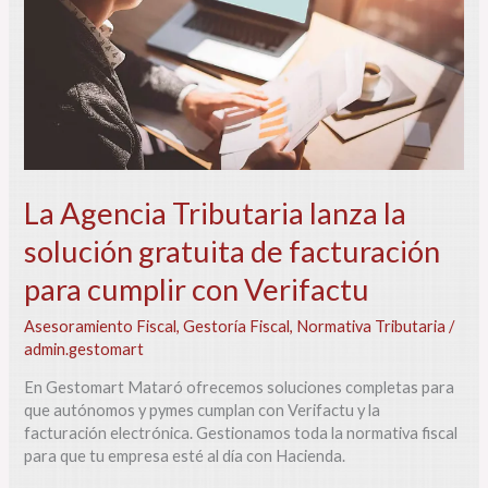
solución
gratuita
de
facturación
para
cumplir
con
Verifactu
La Agencia Tributaria lanza la
solución gratuita de facturación
para cumplir con Verifactu
Asesoramiento Fiscal
,
Gestoría Fiscal
,
Normativa Tributaria
/
admin.gestomart
En Gestomart Mataró ofrecemos soluciones completas para
que autónomos y pymes cumplan con Verifactu y la
facturación electrónica. Gestionamos toda la normativa fiscal
para que tu empresa esté al día con Hacienda.