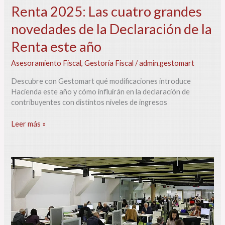
Renta 2025: Las cuatro grandes
este
año
novedades de la Declaración de la
Renta este año
Asesoramiento Fiscal
,
Gestoría Fiscal
/
admin.gestomart
Descubre con Gestomart qué modificaciones introduce
Hacienda este año y cómo influirán en la declaración de
contribuyentes con distintos niveles de ingresos
Leer más »
Calendario
de
la
declaración
de
la