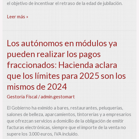
compatibilicen
el objetivo de incentivar el retraso de la edad de jubilación.
trabajo
y
Leer más »
pensión
o
retrasen
su
Los
Los autónomos en módulos ya
edad
autónomos
pueden realizar los pagos
de
en
jubilación
módulos
fraccionados: Hacienda aclara
ya
pueden
que los límites para 2025 son los
realizar
mismos de 2024
los
pagos
Gestoría Fiscal
/
admin.gestomart
fraccionados:
Hacienda
El Gobierno ha eximido a bares, restaurantes, peluquerías,
aclara
salones de belleza, aparcamientos, tintorerías y a empresarios
que
que ofrezcan servicios a domicilio de la obligación de emitir
los
facturas electrónicas, siempre que el importe de la venta no
límites
supere los 3.000 euros, IVA incluido.
para