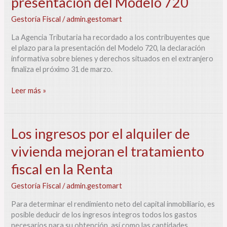
presentación del Modelo 720
contribuyentes
que
Gestoría Fiscal
/
admin.gestomart
el
próximo
La Agencia Tributaria ha recordado a los contribuyentes que
31
el plazo para la presentación del Modelo 720, la declaración
de
informativa sobre bienes y derechos situados en el extranjero
marzo
finaliza el próximo 31 de marzo.
vence
el
Leer más »
plazo
para
la
presentación
Los
Los ingresos por el alquiler de
del
ingresos
vivienda mejoran el tratamiento
Modelo
por
720
el
fiscal en la Renta
alquiler
de
Gestoría Fiscal
/
admin.gestomart
vivienda
mejoran
Para determinar el rendimiento neto del capital inmobiliario, es
el
posible deducir de los ingresos íntegros todos los gastos
tratamiento
necesarios para su obtención, así como las cantidades