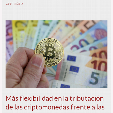
Leer más »
Más
flexibilidad
en
la
tributación
de
las
criptomonedas
frente
a
las
acciones
Más flexibilidad en la tributación
de las criptomonedas frente a las