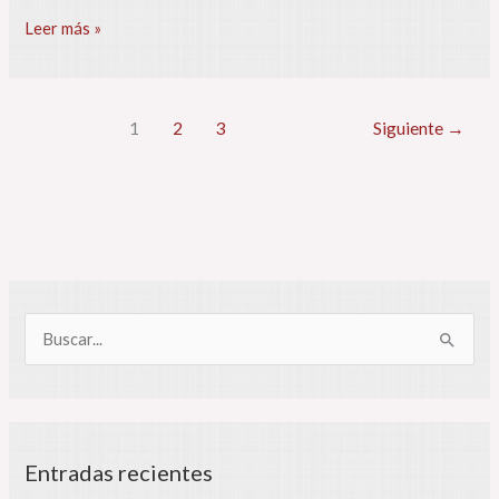
2025
Leer más »
son
los
mismos
de
1
2
3
Siguiente
→
2024
B
u
s
c
Entradas recientes
a