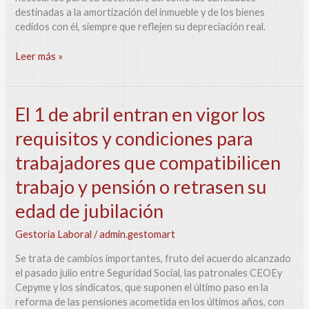
fiscal
destinadas a la amortización del inmueble y de los bienes
en
cedidos con él, siempre que reflejen su depreciación real.
la
Renta
Leer más »
El
El 1 de abril entran en vigor los
1
requisitos y condiciones para
de
abril
trabajadores que compatibilicen
entran
en
trabajo y pensión o retrasen su
vigor
edad de jubilación
los
requisitos
Gestoría Laboral
/
admin.gestomart
y
condiciones
Se trata de cambios importantes, fruto del acuerdo alcanzado
para
el pasado julio entre Seguridad Social, las patronales CEOEy
trabajadores
Cepyme y los sindicatos, que suponen el último paso en la
que
reforma de las pensiones acometida en los últimos años, con