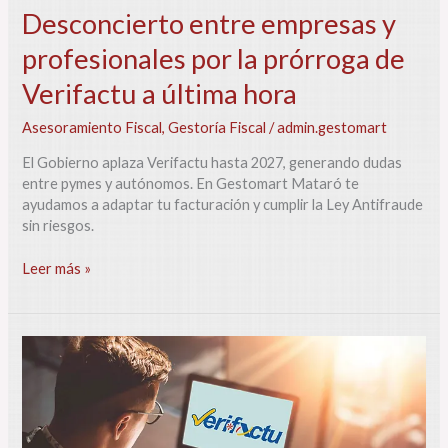
Desconcierto entre empresas y
profesionales por la prórroga de
Verifactu a última hora
Asesoramiento Fiscal
,
Gestoría Fiscal
/
admin.gestomart
El Gobierno aplaza Verifactu hasta 2027, generando dudas
entre pymes y autónomos. En Gestomart Mataró te
ayudamos a adaptar tu facturación y cumplir la Ley Antifraude
sin riesgos.
Leer más »
La
Agencia
Tributaria
lanza
la