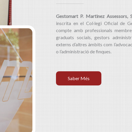
Gestomart P. Martinez Assessors, 
inscrita en el Col·legi Oficial de G
compte amb professionals membres 
graduats socials, gestors administ
externs d’altres àmbits com l’advocacia
o l’administració de finques.
Saber Més