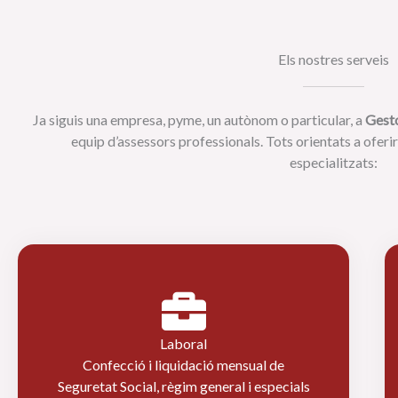
Els nostres serveis
Ja siguis una empresa, pyme, un autònom o particular, a
Gest
equip d’assessors professionals. Tots orientats a oferir
especialitzats:
Laboral
Confecció i liquidació mensual de
Seguretat Social, règim general i especials