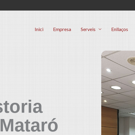
Inici
Empresa
Serveis
Enllaços
toria
 Mataró