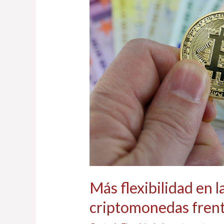
tributación
de
las
criptomonedas
frente
a
las
acciones
Más flexibilidad en l
criptomonedas frente