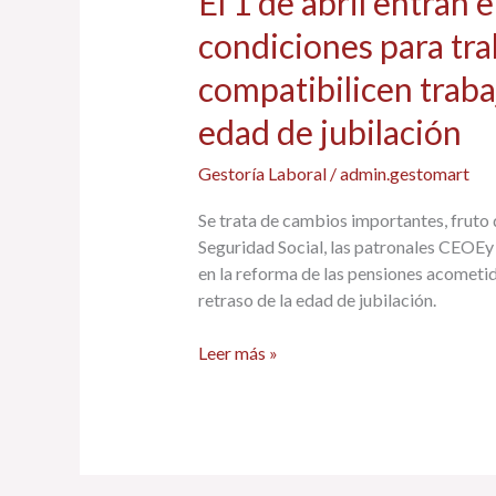
El 1 de abril entran e
1
condiciones para tr
de
abril
compatibilicen traba
entran
edad de jubilación
en
vigor
Gestoría Laboral
/
admin.gestomart
los
requisitos
Se trata de cambios importantes, fruto 
y
Seguridad Social, las patronales CEOEy
condiciones
en la reforma de las pensiones acometida
para
retraso de la edad de jubilación.
trabajadores
que
Leer más »
compatibilicen
trabajo
y
pensión
o