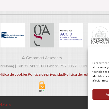
© Gestomart Assessors
Para ofrecer
celona) | Tel: 93 741 25 80. Fax: 93 757 30 27 | LUN-JUE: 8:30h
almacenar y/
tecnologías 
lítica de cookies
Política de privacidad
Política de redes sociales
identificaci
afectar nega
A
 Mataró