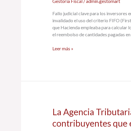
Gestoría Fiscal
/
admin.gestomart
Fallo judicial clave para los inversores
invalidado el uso del criterio FIFO (First
que Hacienda empleaba para calcular los
el reembolso de cantidades pagadas en e
Leer más »
La
La Agencia Tributari
Agencia
contribuyentes que 
Tributaria
ha