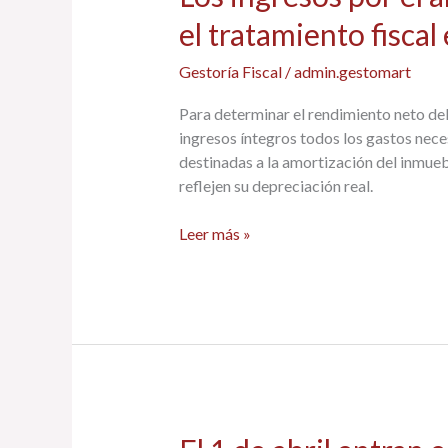
720
ingresos
el tratamiento fiscal
por
el
Gestoría Fiscal
/
admin.gestomart
alquiler
de
Para determinar el rendimiento neto del 
vivienda
ingresos íntegros todos los gastos nece
mejoran
destinadas a la amortización del inmueb
el
reflejen su depreciación real.
tratamiento
fiscal
Leer más »
en
la
Renta
El