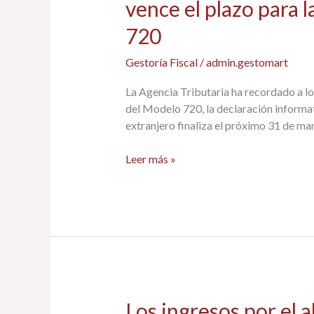
vence el plazo para 
recordado
720
a
los
Gestoría Fiscal
/
admin.gestomart
contribuyentes
que
La Agencia Tributaria ha recordado a lo
el
del Modelo 720, la declaración informat
próximo
extranjero finaliza el próximo 31 de ma
31
de
Leer más »
marzo
vence
el
plazo
para
la
presentación
del
Modelo
Los
Los ingresos por el 