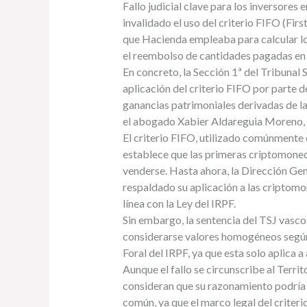
Fallo judicial clave para los inversores
invalidado el uso del criterio FIFO (First
que Hacienda empleaba para calcular los
el reembolso de cantidades pagadas en e
En concreto, la Sección 1ª del Tribunal 
aplicación del criterio FIFO por parte 
ganancias patrimoniales derivadas de la
el abogado Xabier Aldareguia Moreno, d
El criterio FIFO, utilizado comúnmente e
establece que las primeras criptomoneda
venderse. Hasta ahora, la Dirección Gen
respaldado su aplicación a las criptom
línea con la Ley del IRPF.
Sin embargo, la sentencia del TSJ vasc
considerarse valores homogéneos según
Foral del IRPF, ya que esta solo aplica a
Aunque el fallo se circunscribe al Terri
consideran que su razonamiento podría e
común, ya que el marco legal del criteri