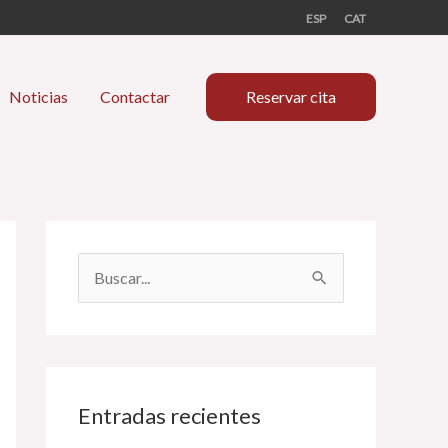
ESP
CAT
Noticias
Contactar
Reservar cita
B
u
s
c
a
Entradas recientes
r