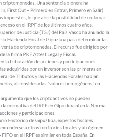
 en criptomonedas. Una sentencia pionera ha
 In, First Out – Primero en Entrar, Primero en Salir)
 impuestos, lo que abre la posibilidad de reclamar
xceso en el IRPF de los últimos cuatro años.
Superior de Justicia (TSJ) del País Vasco ha anulado la
de la Hacienda Foral de Gipuzkoa para determinar las
 venta de criptomonedas. El recurso fue dirigido por
e la firma PKF Attest Legal y Fiscal.
n la tributación de acciones y participaciones,
s adquiridas por un inversor son las primeras en
eral de Tributos y las Haciendas Forales habían
onedas, al considerarlas “valores homogéneos” en
o argumenta que los criptoactivos no pueden
 la normativa del IRPF en Gipuzkoa ni en la Norma
 acciones y participaciones.
torio Histórico de Gipuzkoa, expertos fiscales
xtenderse a otros territorios forales y al régimen
o FIFO en el IRPF es similar en toda España. En