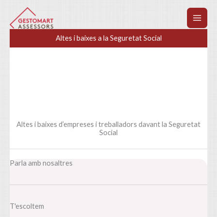
Vés
al
contingut
Altes i baixes a la Seguretat Social
Altes i baixes d’empreses i treballadors davant la Seguretat
Social
Parla amb nosaltres
T'escoltem