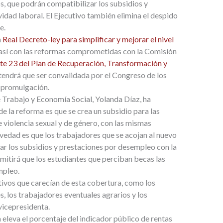
s, que podrán compatibilizar los subsidios y
idad laboral. El Ejecutivo también elimina el despido
e.
n
Real Decreto-ley para simplificar y mejorar el nivel
así con las reformas comprometidas con la Comisión
 23 del Plan de Recuperación, Transformación y
a tendrá que ser convalidada por el Congreso de los
u promulgación.
 Trabajo y Economía Social, Yolanda Díaz, ha
e la reforma es que se crea un subsidio para las
violencia sexual y de género, con las mismas
ovedad es que los trabajadores que se acojan al nuevo
ar los subsidios y prestaciones por desempleo con la
mitirá que los estudiantes que perciban becas las
mpleo.
tivos que carecían de esta cobertura, como los
, los trabajadores eventuales agrarios y los
vicepresidenta.
eleva el porcentaje del indicador público de rentas