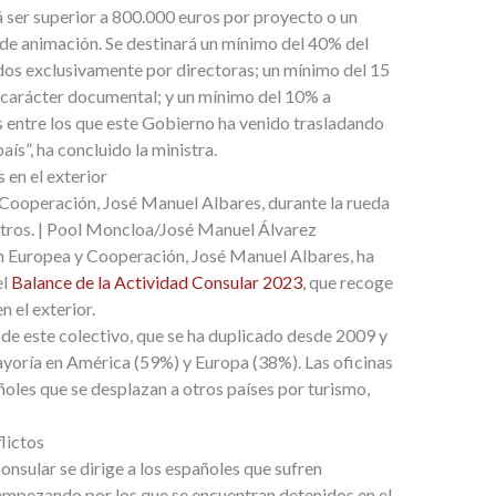
 ser superior a 800.000 euros por proyecto o un
 de animación. Se destinará un mínimo del 40% del
dos exclusivamente por directoras; un mínimo del 15
 carácter documental; y un mínimo del 10% a
entre los que este Gobierno ha venido trasladando
país”, ha concluido la ministra.
 en el exterior
 Cooperación, José Manuel Albares, durante la rueda
tros.
| Pool Moncloa/José Manuel Álvarez
ón Europea y Cooperación, José Manuel Albares, ha
el
Balance de la Actividad Consular 2023
, que recoge
n el exterior.
 de este colectivo, que se ha duplicado desde 2009 y
mayoría en América (59%) y Europa (38%). Las oficinas
ñoles que se desplazan a otros países por turismo,
lictos
onsular se dirige a los españoles que sufren
 empezando por los que se encuentran detenidos en el