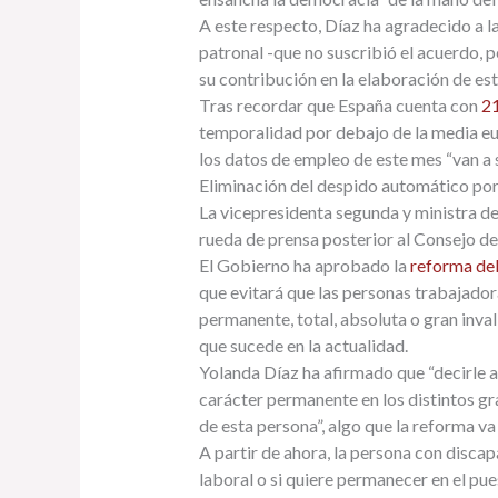
A este respecto, Díaz ha agradecido a la
patronal -que no suscribió el acuerdo, 
su contribución en la elaboración de est
Tras recordar que España cuenta con
21
temporalidad por debajo de la media eu
los datos de empleo de este mes “van a
Eliminación del despido automático po
La vicepresidenta segunda y ministra de
rueda de prensa posterior al Consejo d
El Gobierno ha aprobado la
reforma del
que evitará que las personas trabajador
permanente, total, absoluta o gran inv
que sucede en la actualidad.
Yolanda Díaz ha afirmado que “decirle a
carácter permanente en los distintos gra
de esta persona”, algo que la reforma va 
A partir de ahora, la persona con discap
laboral o si quiere permanecer en el pue