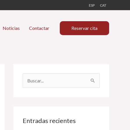
ESP
CAT
Noticias
Contactar
Reservar cita
B
u
s
c
a
Entradas recientes
r