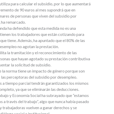
iliza para calcular el subsidio, por lo que aumentará
cremento de 90 euros al mes supondrá que en
nares de personas que viven del subsidio por
, ha remarcado.
gunda ha defendido que esta medida no es una
e tienen los trabajadores que están cotizando para
 que tiene. Además, ha apuntado que el 80% de las
desempleo no agotan la prestación.
ilita la tramitación y el reconocimiento de las
ersonas que hayan agotado su prestación contributiva
ntar la solicitud de subsidio.
e la norma tiene un impacto de género porque son
 las perceptoras del subsidio por desempleo.
s a tiempo parcial tendrán garantizados los mismos
mpleto, ya que se eliminarán las deducciones.
Trabajo y Economía Social ha subrayado que “estamos
a través del trabajo”, algo que nunca había pasado
 y trabajadoras vuelven a ganar derechos y se
iálogo social e institucional.