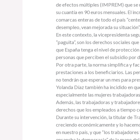
de efectos múltiples (IMPREM) que se ut
su cuantía en 90 euros mensuales. El in
comarcas enteras de todo el país “cente
desempleo, vean mejorada su situación”
En este contexto, la vicepresidenta se
“paguita”, son los derechos sociales qu
que España tenga el nivel de protección
personas que perciben el subsidio por 
Por otra parte, la norma simplifica y fac
prestaciones a los beneficiarios. Las p
no tendrán que esperar un mes para prese
Yolanda Díaz también ha incidido en qu
especialmente las mujeres trabajadoras
Además, las trabajadoras y trabajadore
derechos que los empleados a tiempo co
Durante su intervención, la titular de 
creciendo económicamente y lo hacemos 
en nuestro país, y que “los trabajadores
ensancha la democracia” de la mano del d