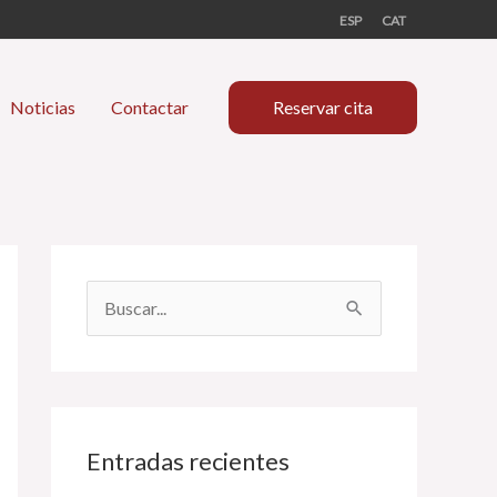
ESP
CAT
Noticias
Contactar
Reservar cita
B
u
s
c
a
Entradas recientes
r