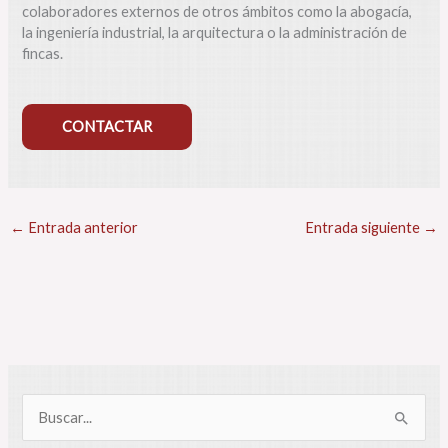
colaboradores externos de otros ámbitos como la abogacía,
la ingeniería industrial, la arquitectura o la administración de
fincas.
CONTACTAR
R
e
s
←
Entrada anterior
Entrada siguiente
→
u
m
e
n
B