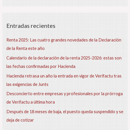
u
s
c
N
Entradas recientes
a
o
r
m
Renta 2025: Las cuatro grandes novedades de la Declaración
b
p
de la Renta este año
r
o
e
Calendario de la declaración de la renta 2025-2026: estas son
r
d
las fechas confirmadas por Hacienda
e
:
l
Hacienda retrasa un año la entrada en vigor de Verifactu tras
a
las exigencias de Junts
r
t
Desconcierto entre empresas y profesionales por la prórroga
í
de Verifactu a última hora
c
u
Después de 18 meses de baja, el puesto queda suspendido y se
l
deja de cotizar
o