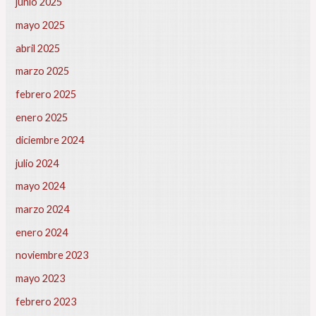
junio 2025
s
mayo 2025
i
n
abril 2025
f
o
marzo 2025
r
febrero 2025
m
a
enero 2025
n
diciembre 2024
y
a
julio 2024
a
mayo 2024
H
a
marzo 2024
c
enero 2024
i
e
noviembre 2023
n
d
mayo 2023
a
febrero 2023
d