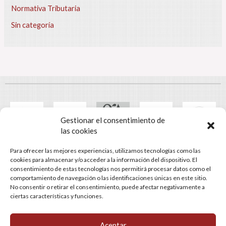
e
Normativa Tributaria
s
Sin categoría
c
r
i
p
c
i
ó
n
D
Gestionar el consentimiento de
e
las cookies
s
d
Para ofrecer las mejores experiencias, utilizamos tecnologías como las
© Gestomart Assessors
e
cookies para almacenar y/o acceder a la información del dispositivo. El
e
consentimiento de estas tecnologías nos permitirá procesar datos como el
C/ Castaños, 121-123. 08302 Mataró (Barcelona) | Tel: 93 741 25
l
comportamiento de navegación o las identificaciones únicas en este sitio.
80. Fax: 93 757 30 27 | LUN-JUE: 8:30h-18:00h, VIE: 8:00h-15:00h
No consentir o retirar el consentimiento, puede afectar negativamente a
p
ciertas características y funciones.
Aviso legal
Política de cookies
Política de privacidad
a
Política de redes sociales
s
a
Aceptar