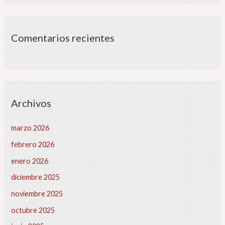
L
a
s
p
Comentarios recientes
l
a
t
a
f
o
Archivos
r
m
a
marzo 2026
s
febrero 2026
d
i
enero 2026
g
diciembre 2025
i
t
noviembre 2025
a
octubre 2025
l
e