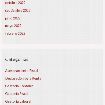
e
octubre 2022
l
septiembre 2022
a
s
junio 2022
v
mayo 2022
e
n
febrero 2022
t
a
s
d
e
Categorías
u
s
u
Asesoramiento Fiscal
a
Declaración de la Renta
r
i
Gestoría Contable
o
Gestoría Fiscal
s
Gestoría Laboral
D