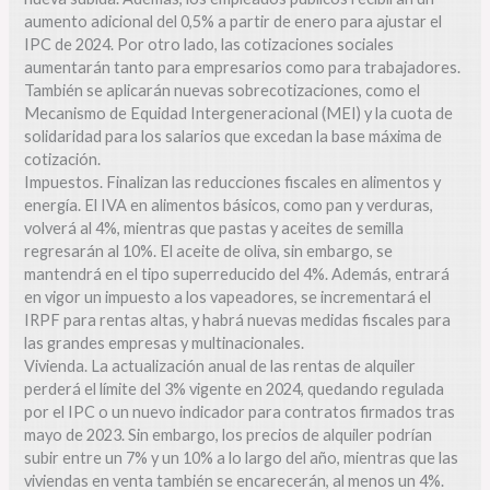
aumento adicional del 0,5% a partir de enero para ajustar el
IPC de 2024. Por otro lado, las cotizaciones sociales
aumentarán tanto para empresarios como para trabajadores.
También se aplicarán nuevas sobrecotizaciones, como el
Mecanismo de Equidad Intergeneracional (MEI) y la cuota de
solidaridad para los salarios que excedan la base máxima de
cotización.
Impuestos. Finalizan las reducciones fiscales en alimentos y
energía. El IVA en alimentos básicos, como pan y verduras,
volverá al 4%, mientras que pastas y aceites de semilla
regresarán al 10%. El aceite de oliva, sin embargo, se
mantendrá en el tipo superreducido del 4%. Además, entrará
en vigor un impuesto a los vapeadores, se incrementará el
IRPF para rentas altas, y habrá nuevas medidas fiscales para
las grandes empresas y multinacionales.
Vivienda. La actualización anual de las rentas de alquiler
perderá el límite del 3% vigente en 2024, quedando regulada
por el IPC o un nuevo indicador para contratos firmados tras
mayo de 2023. Sin embargo, los precios de alquiler podrían
subir entre un 7% y un 10% a lo largo del año, mientras que las
viviendas en venta también se encarecerán, al menos un 4%.