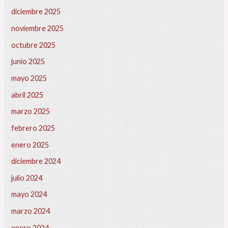
e
diciembre 2025
n
2
noviembre 2025
0
octubre 2025
2
5
junio 2025
?
mayo 2025
|
G
abril 2025
e
s
marzo 2025
t
febrero 2025
o
m
enero 2025
a
diciembre 2024
r
t
julio 2024
D
mayo 2024
e
s
marzo 2024
c
enero 2024