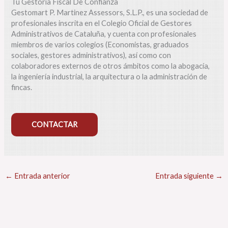
Tu Gestoría Fiscal De Confianza
Gestomart P. Martinez Assessors, S.L.P., es una sociedad de
profesionales inscrita en el Colegio Oficial de Gestores
Administrativos de Cataluña, y cuenta con profesionales
miembros de varios colegios (Economistas, graduados
sociales, gestores administrativos), así como con
colaboradores externos de otros ámbitos como la abogacía,
la ingeniería industrial, la arquitectura o la administración de
fincas.
CONTACTAR
R
e
s
←
Entrada anterior
Entrada siguiente
→
u
m
e
n