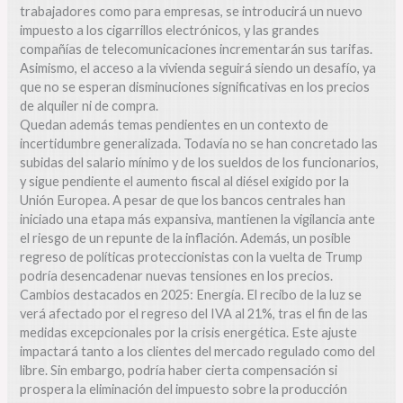
trabajadores como para empresas, se introducirá un nuevo
impuesto a los cigarrillos electrónicos, y las grandes
compañías de telecomunicaciones incrementarán sus tarifas.
Asimismo, el acceso a la vivienda seguirá siendo un desafío, ya
que no se esperan disminuciones significativas en los precios
de alquiler ni de compra.
Quedan además temas pendientes en un contexto de
incertidumbre generalizada. Todavía no se han concretado las
subidas del salario mínimo y de los sueldos de los funcionarios,
y sigue pendiente el aumento fiscal al diésel exigido por la
Unión Europea. A pesar de que los bancos centrales han
iniciado una etapa más expansiva, mantienen la vigilancia ante
el riesgo de un repunte de la inflación. Además, un posible
regreso de políticas proteccionistas con la vuelta de Trump
podría desencadenar nuevas tensiones en los precios.
Cambios destacados en 2025: Energía. El recibo de la luz se
verá afectado por el regreso del IVA al 21%, tras el fin de las
medidas excepcionales por la crisis energética. Este ajuste
impactará tanto a los clientes del mercado regulado como del
libre. Sin embargo, podría haber cierta compensación si
prospera la eliminación del impuesto sobre la producción