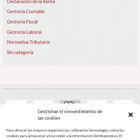
Declaración de la Renta
j
a
Gestoría Contable
e
Gestoría Fiscal
n
2
Gestoría Laboral
0
2
Normativa Tributaria
5
Sin categoría
?
S
e
a
b
a
r
a
t
Gestionar el consentimiento de
a
las cookies
n
l
Para ofrecer las mejores experiencias, utilizamos tecnologías como las
© Gestomart Assessors
a
cookies para almacenar y/o acceder a la información del dispositivo. El