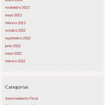
r
i
noviembre 2023
p
mayo 2023
c
i
febrero 2023
ó
octubre 2022
n
¿
septiembre 2022
Q
junio 2022
u
é
mayo 2022
s
febrero 2022
u
b
e
y
q
Categorías
u
é
b
Asesoramiento Fiscal
a