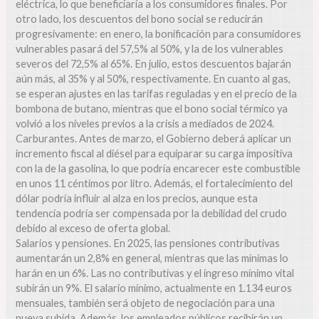
eléctrica, lo que beneficiaría a los consumidores finales. Por
otro lado, los descuentos del bono social se reducirán
progresivamente: en enero, la bonificación para consumidores
vulnerables pasará del 57,5% al 50%, y la de los vulnerables
severos del 72,5% al 65%. En julio, estos descuentos bajarán
aún más, al 35% y al 50%, respectivamente. En cuanto al gas,
se esperan ajustes en las tarifas reguladas y en el precio de la
bombona de butano, mientras que el bono social térmico ya
volvió a los niveles previos a la crisis a mediados de 2024.
Carburantes. Antes de marzo, el Gobierno deberá aplicar un
incremento fiscal al diésel para equiparar su carga impositiva
con la de la gasolina, lo que podría encarecer este combustible
en unos 11 céntimos por litro. Además, el fortalecimiento del
dólar podría influir al alza en los precios, aunque esta
tendencia podría ser compensada por la debilidad del crudo
debido al exceso de oferta global.
Salarios y pensiones. En 2025, las pensiones contributivas
aumentarán un 2,8% en general, mientras que las mínimas lo
harán en un 6%. Las no contributivas y el ingreso mínimo vital
subirán un 9%. El salario mínimo, actualmente en 1.134 euros
mensuales, también será objeto de negociación para una
nueva subida. Además, los empleados públicos recibirán un