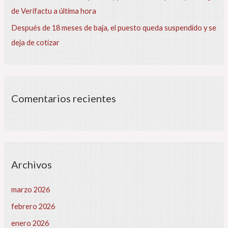
í
de Verifactu a última hora
c
u
Después de 18 meses de baja, el puesto queda suspendido y se
l
deja de cotizar
o
¿
Q
u
é
Comentarios recientes
s
u
b
e
y
q
Archivos
u
é
b
marzo 2026
a
febrero 2026
j
a
enero 2026