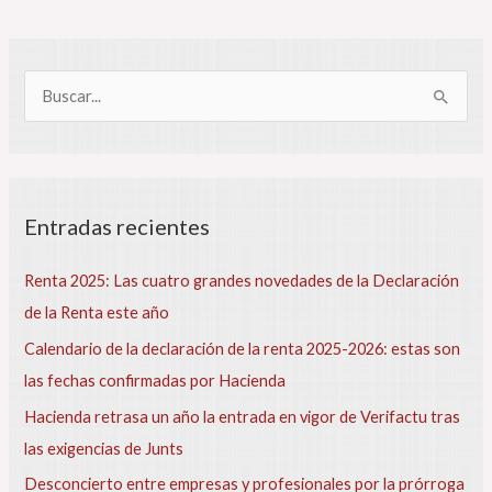
B
u
s
c
N
Entradas recientes
a
o
r
m
Renta 2025: Las cuatro grandes novedades de la Declaración
b
p
de la Renta este año
r
o
e
Calendario de la declaración de la renta 2025-2026: estas son
r
d
las fechas confirmadas por Hacienda
e
:
l
Hacienda retrasa un año la entrada en vigor de Verifactu tras
a
las exigencias de Junts
r
t
Desconcierto entre empresas y profesionales por la prórroga