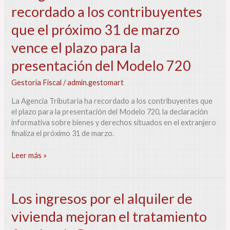
Agencia
recordado a los contribuyentes
Tributaria
ha
que el próximo 31 de marzo
recordado
a
vence el plazo para la
los
presentación del Modelo 720
contribuyentes
que
Gestoría Fiscal
/
admin.gestomart
el
próximo
La Agencia Tributaria ha recordado a los contribuyentes que
31
el plazo para la presentación del Modelo 720, la declaración
de
informativa sobre bienes y derechos situados en el extranjero
marzo
finaliza el próximo 31 de marzo.
vence
el
Leer más »
plazo
para
la
presentación
Los
Los ingresos por el alquiler de
del
ingresos
vivienda mejoran el tratamiento
Modelo
por
720
el