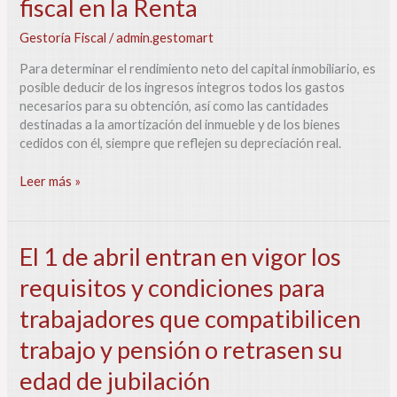
fiscal en la Renta
alquiler
de
Gestoría Fiscal
/
admin.gestomart
vivienda
mejoran
Para determinar el rendimiento neto del capital inmobiliario, es
el
posible deducir de los ingresos íntegros todos los gastos
tratamiento
necesarios para su obtención, así como las cantidades
fiscal
destinadas a la amortización del inmueble y de los bienes
en
cedidos con él, siempre que reflejen su depreciación real.
la
Renta
Leer más »
El
El 1 de abril entran en vigor los
1
requisitos y condiciones para
de
abril
trabajadores que compatibilicen
entran
en
trabajo y pensión o retrasen su
vigor
edad de jubilación
los