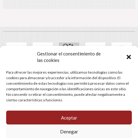
Gestionar el consentimiento de
las cookies
Para ofrecer las mejores experiencias, utilizamos tecnologías como las
© Gestomart Assessors
cookies para almacenar y/o acceder a la información del dispositivo. El
consentimiento de estas tecnologías nos permitirá procesar datos como el
C/ Castaños, 121-123. 08302 Mataró (Barcelona) | Tel: 93 741 25
comportamiento de navegación o las identificaciones únicas en este sitio.
80. Fax: 93 757 30 27 | LUN-JUE: 8:30h-18:00h, VIE: 8:00h-15:00h
No consentir o retirar el consentimiento, puede afectar negativamente a
ciertas características y funciones.
Aviso legal
Política de cookies
Política de privacidad
Política de redes sociales
Aceptar
Denegar