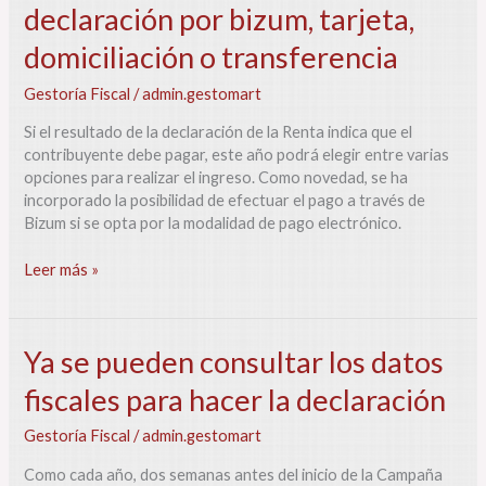
declaración por bizum, tarjeta,
cómo
pagar
domiciliación o transferencia
la
declaración
Gestoría Fiscal
/
admin.gestomart
por
bizum,
Si el resultado de la declaración de la Renta indica que el
tarjeta,
contribuyente debe pagar, este año podrá elegir entre varias
domiciliación
opciones para realizar el ingreso. Como novedad, se ha
o
incorporado la posibilidad de efectuar el pago a través de
transferencia
Bizum si se opta por la modalidad de pago electrónico.
Leer más »
Ya
Ya se pueden consultar los datos
se
fiscales para hacer la declaración
pueden
consultar
Gestoría Fiscal
/
admin.gestomart
los
datos
Como cada año, dos semanas antes del inicio de la Campaña