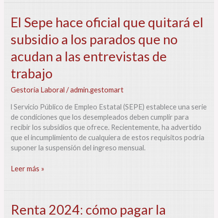
El
El Sepe hace oficial que quitará el
Sepe
subsidio a los parados que no
hace
oficial
acudan a las entrevistas de
que
quitará
trabajo
el
Gestoría Laboral
/
admin.gestomart
subsidio
a
l Servicio Público de Empleo Estatal (SEPE) establece una serie
los
de condiciones que los desempleados deben cumplir para
parados
recibir los subsidios que ofrece. Recientemente, ha advertido
que
que el incumplimiento de cualquiera de estos requisitos podría
no
suponer la suspensión del ingreso mensual.
acudan
a
Leer más »
las
entrevistas
de
trabajo
Renta
Renta 2024: cómo pagar la
2024: