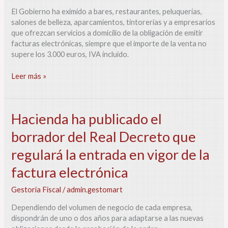
Hacienda
El Gobierno ha eximido a bares, restaurantes, peluquerías,
aclara
salones de belleza, aparcamientos, tintorerías y a empresarios
que
que ofrezcan servicios a domicilio de la obligación de emitir
los
facturas electrónicas, siempre que el importe de la venta no
límites
supere los 3.000 euros, IVA incluido.
para
2025
Leer más »
son
los
mismos
de
Hacienda
Hacienda ha publicado el
2024
ha
borrador del Real Decreto que
publicado
el
regulará la entrada en vigor de la
borrador
del
factura electrónica
Real
Gestoría Fiscal
/
admin.gestomart
Decreto
que
Dependiendo del volumen de negocio de cada empresa,
regulará
dispondrán de uno o dos años para adaptarse a las nuevas
la