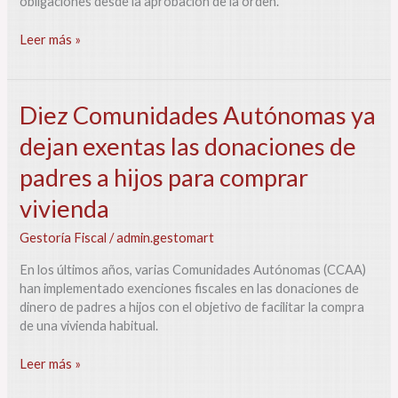
obligaciones desde la aprobación de la orden.
entrada
en
Leer más »
vigor
de
la
factura
Diez
Diez Comunidades Autónomas ya
electrónica
Comunidades
dejan exentas las donaciones de
Autónomas
ya
padres a hijos para comprar
dejan
exentas
vivienda
las
Gestoría Fiscal
/
admin.gestomart
donaciones
de
En los últimos años, varias Comunidades Autónomas (CCAA)
padres
han implementado exenciones fiscales en las donaciones de
a
dinero de padres a hijos con el objetivo de facilitar la compra
hijos
de una vivienda habitual.
para
comprar
Leer más »
vivienda