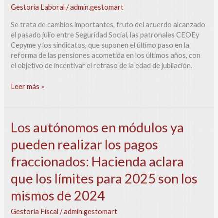
requisitos
Gestoría Laboral
/
admin.gestomart
y
condiciones
Se trata de cambios importantes, fruto del acuerdo alcanzado
para
el pasado julio entre Seguridad Social, las patronales CEOEy
trabajadores
Cepyme y los sindicatos, que suponen el último paso en la
que
reforma de las pensiones acometida en los últimos años, con
compatibilicen
el objetivo de incentivar el retraso de la edad de jubilación.
trabajo
y
Leer más »
pensión
o
retrasen
su
Los
Los autónomos en módulos ya
edad
autónomos
pueden realizar los pagos
de
en
jubilación
módulos
fraccionados: Hacienda aclara
ya
pueden
que los límites para 2025 son los
realizar
mismos de 2024
los
pagos
Gestoría Fiscal
/
admin.gestomart
fraccionados: