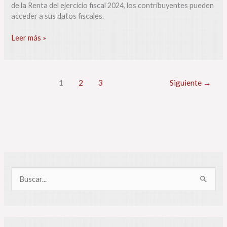
fiscales
de la Renta del ejercicio fiscal 2024, los contribuyentes pueden
para
acceder a sus datos fiscales.
hacer
la
Leer más »
declaración
1
2
3
Siguiente
→
B
u
s
c