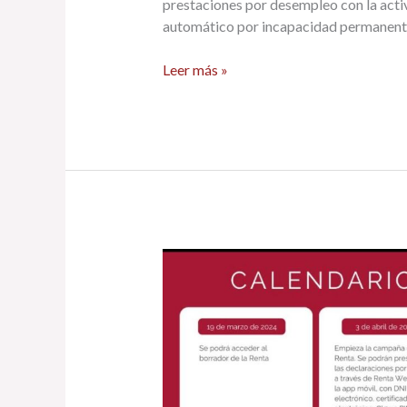
prestaciones por desempleo con la activ
automático por incapacidad permanent
Leer más »
Ya
es
posible
acceder
a
la
información