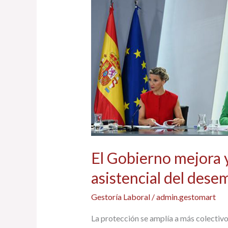
simplifica
la
protección
asistencial
del
desempleo
El Gobierno mejora y
asistencial del dese
Gestoría Laboral
/
admin.gestomart
La protección se amplía a más colectivo