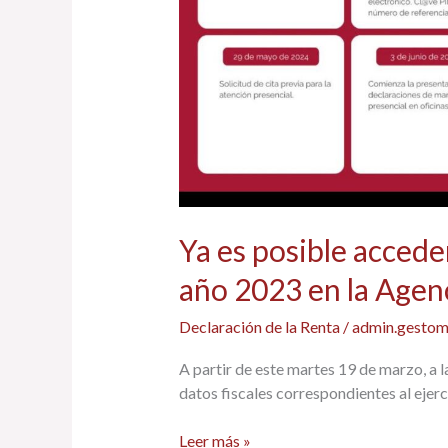
fiscal
del
año
2023
en
la
Agencia
Tributaria.
Ya es posible acceder
año 2023 en la Agenc
Declaración de la Renta
/
admin.gestom
A partir de este martes 19 de marzo, a l
datos fiscales correspondientes al eje
Leer más »